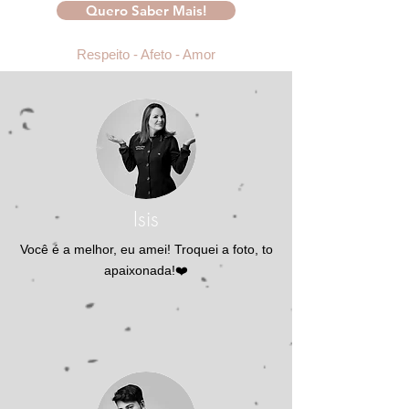
Quero Saber Mais!
Respeito - Afeto - Amor
Isis
Você é a melhor, eu amei! Troquei a foto, to
apaixonada!❤️