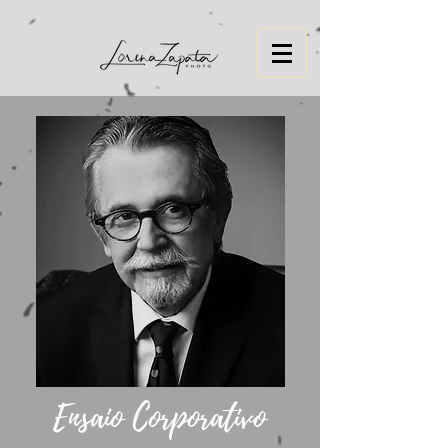
https://we.tl/t-3ma4mO4axT
Ensaio Corporativo