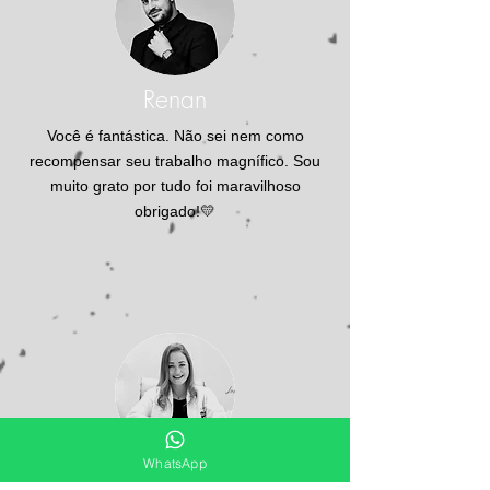
Renan
Você é fantástica. Não sei nem como
recompensar seu trabalho magnífico. Sou
muito grato por tudo foi maravilhoso
obrigado!💛
WhatsApp
Juliana Asperti